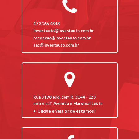
47 3366.4343
investauto@investauto.com.br
recepcao@investauto.com.br
sac@investauto.com.br
Rua 3198 esq. com R. 3144 - 123
entre a 3ª Avenida e Marginal Leste
Clique e veja onde estamos!