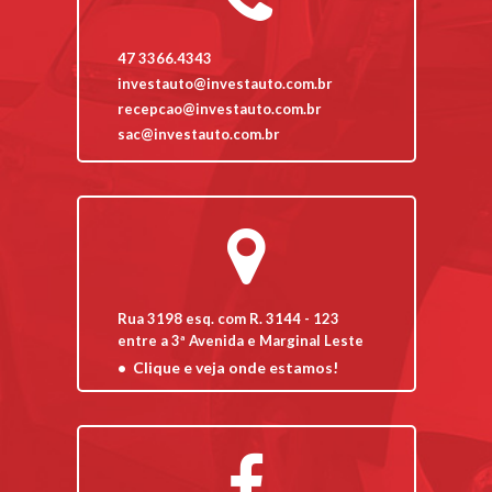
47 3366.4343
investauto@investauto.com.br
recepcao@investauto.com.br
sac@investauto.com.br
Rua 3198 esq. com R. 3144 - 123
entre a 3ª Avenida e Marginal Leste
Clique e veja onde estamos!